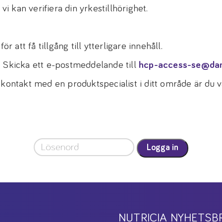
vi kan verifiera din yrkestillhörighet.
r att få tillgång till ytterligare innehåll.
! Skicka ett e-postmeddelande till
hcp-access-se@da
 kontakt med en produktspecialist i ditt område är du
Logga in
NUTRICIA NYHETSB