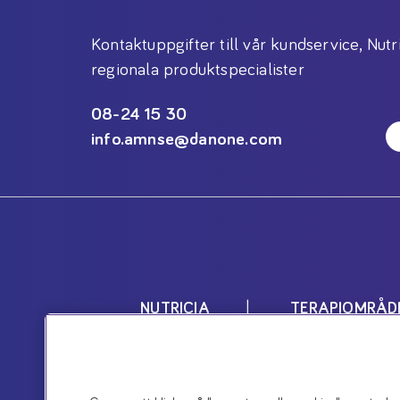
Kontaktuppgifter till vår kundservice, Nutr
regionala produktspecialister
08-24 15 30
info.amnse@danone.com
NUTRICIA
TERAPIOMRÅD
Nutricias produkter är livsmedel 