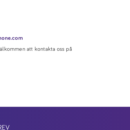
none.com
 välkommen att kontakta oss på
REV