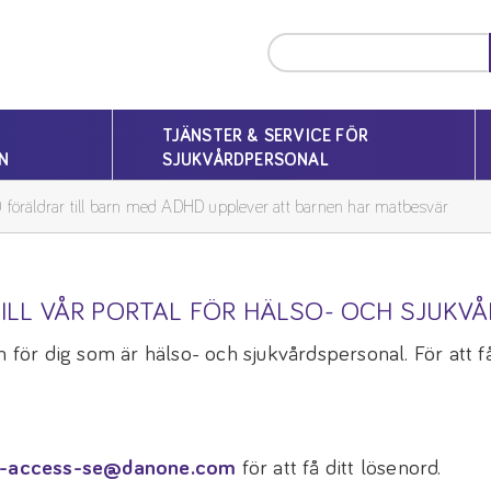
TJÄNSTER & SERVICE FÖR
N
SJUKVÅRDPERSONAL
 föräldrar till barn med ADHD upplever att barnen har matbesvär
ILL VÅR PORTAL FÖR HÄLSO- OCH SJUKV
 för dig som är hälso- och sjukvårdspersonal. För att få 
-access-se@danone.com
för att få ditt lösenord.