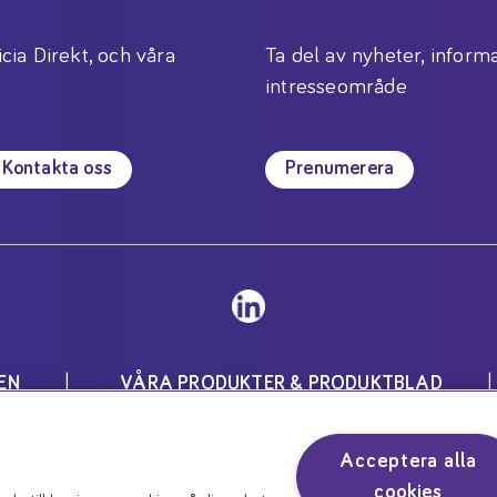
icia Direkt, och våra
Ta del av nyheter, informa
intresseområde
Kontakta oss
Prenumerera
EN
VÅRA PRODUKTER & PRODUKTBLAD
Inställningar för cookies
Acceptera alla
för speciella medicinska ändamål och skall användas unde
cookies