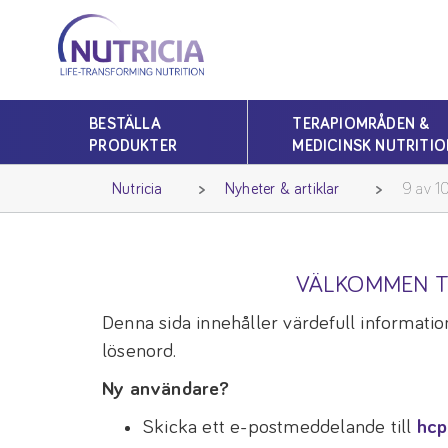
Nutricia
Nutricia
BESTÄLLA
TERAPIOMRÅDEN &
PRODUKTER
MEDICINSK NUTRITIO
Nutricia
Nyheter & artiklar
9 av 10
VÄLKOMMEN T
Denna sida innehåller värdefull information
lösenord.
Ny användare?
Skicka ett e-postmeddelande till
hcp