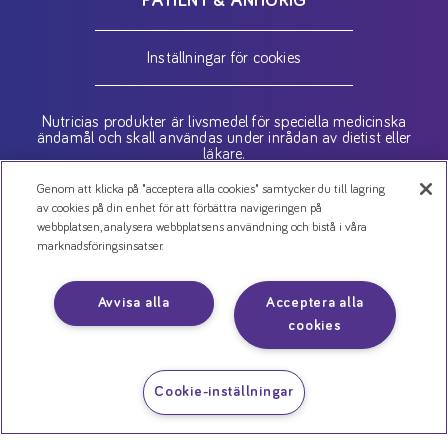
PATIENT & ANHÖRIG
Inställningar för cookies
Nutricias produkter är livsmedel för speciella medicinska
ändamål och skall användas under inrådan av dietist eller
läkare.
Genom att klicka på "acceptera alla cookies" samtycker du till lagring
av cookies på din enhet för att förbättra navigeringen på
Copyright (C) 2026 Danone AB
webbplatsen, analysera webbplatsens användning och bistå i våra
marknadsföringsinsatser.
Kontakta oss
Jobba hos oss
Avvisa alla
Acceptera alla
Nyheter
cookies
Cookies
Personuppgiftspolicy
Cookie-inställningar