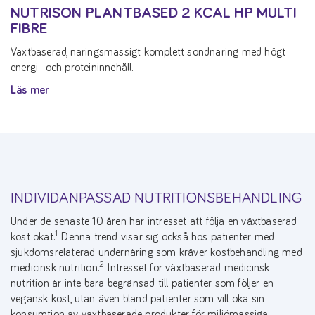
NUTRISON PLANTBASED 2 KCAL HP MULTI
FIBRE
Växtbaserad, näringsmässigt komplett sondnäring med högt
energi- och proteininnehåll.
Läs mer
INDIVIDANPASSAD NUTRITIONSBEHANDLING
Under de senaste 10 åren har intresset att följa en växtbaserad
1
kost ökat.
Denna trend visar sig också hos patienter med
sjukdomsrelaterad undernäring som kräver kostbehandling med
2
medicinsk nutrition.
Intresset för växtbaserad medicinsk
nutrition är inte bara begränsad till patienter som följer en
vegansk kost, utan även bland patienter som vill öka sin
konsumtion av växtbaserade produkter för miljömässiga,