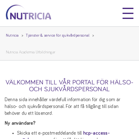
Nutricia
Nutricia
Nutricia
Tjänster & service för sjukvårdpersonal
Nutricia Academia Utbildningar
VÄLKOMMEN TILL VÅR PORTAL FÖR HÄLSO-
OCH SJUKVÅRDSPERSONAL
Denna sida innehåller värdefull information för dig som är
hälso- och sjukvårdspersonal. För att få tillgång till sidan
behöver du ett lösenord.
Ny användare?
Skicka ett e-postmeddelande till
hcp-access-