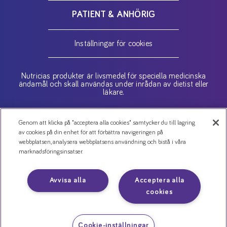
PATIENT & ANHÖRIG
Inställningar för cookies
Nutricias produkter är livsmedel för speciella medicinska
ändamål och skall användas under inrådan av dietist eller
läkare.
Copyright (C) 2026 Danone AB
Genom att klicka på "acceptera alla cookies" samtycker du till lagring
av cookies på din enhet för att förbättra navigeringen på
webbplatsen, analysera webbplatsens användning och bistå i våra
Kontakta oss
marknadsföringsinsatser.
Jobba hos oss
Nyheter
Avvisa alla
Acceptera alla
Cookies
cookies
Personuppgiftspolicy
Cookie-inställningar