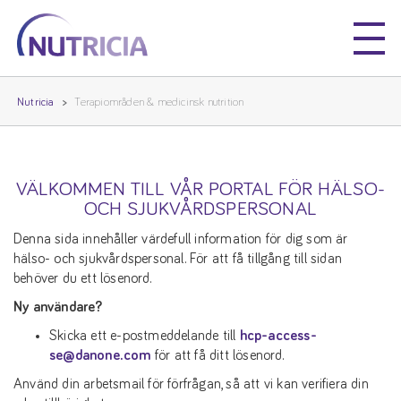
Nutricia
Nutricia
Nutricia
Terapiområden & medicinsk nutrition
VÄLKOMMEN TILL VÅR PORTAL FÖR HÄLSO-
OCH SJUKVÅRDSPERSONAL
Denna sida innehåller värdefull information för dig som är
hälso- och sjukvårdspersonal. För att få tillgång till sidan
behöver du ett lösenord.
Ny användare?
Skicka ett e-postmeddelande till
hcp-access-
se@danone.com
för att få ditt lösenord.
Använd din arbetsmail för förfrågan, så att vi kan verifiera din