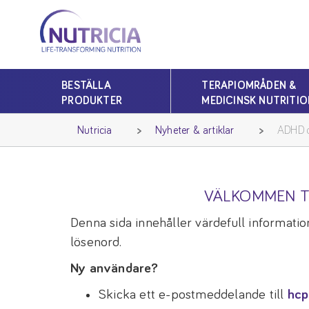
Nutricia
Nutricia
BESTÄLLA
TERAPIOMRÅDEN &
PRODUKTER
MEDICINSK NUTRITIO
Nutricia
Nyheter & artiklar
ADHD o
VÄLKOMMEN T
Denna sida innehåller värdefull information
lösenord.
Ny användare?
Skicka ett e-postmeddelande till
hcp