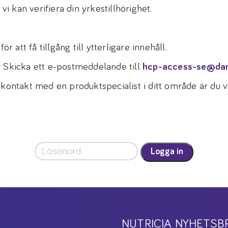
vi kan verifiera din yrkestillhörighet.
r att få tillgång till ytterligare innehåll.
! Skicka ett e-postmeddelande till
hcp-access-se@da
 kontakt med en produktspecialist i ditt område är du
Logga in
NUTRICIA NYHETSB