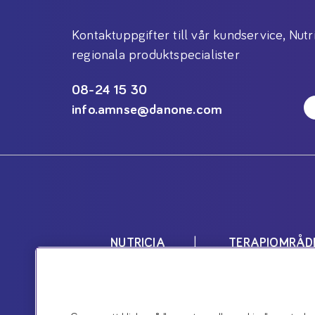
Kontaktuppgifter till vår kundservice, Nutr
regionala produktspecialister
08-24 15 30
info.amnse@danone.com
NUTRICIA
TERAPIOMRÅD
Nutricias produkter är livsmedel 