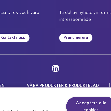
icia Direkt, och våra
Ta del av nyheter, informa
intresseområde
Kontakta oss
Prenumerera
EN
VÅRA PRODUKTER & PRODUKTBLAD
Inställningar för cookies
Acceptera alla
för speciella medicinska ändamål och skall användas unde
cookies