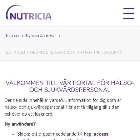
Nutricia
Nutricia
Nutricia
Nyheter & artiklar
DET ÄR SLUT MED PLASTSUGRÖR, ÄVEN FÖR FORTINI-FLASKORNA
VÄLKOMMEN TILL VÅR PORTAL FÖR HÄLSO-
OCH SJUKVÅRDSPERSONAL
Denna sida innehåller värdefull information för dig som är
hälso- och sjukvårdspersonal. För att få tillgång till sidan
behöver du ett lösenord.
Ny användare?
Skicka ett e-postmeddelande till
hcp-access-