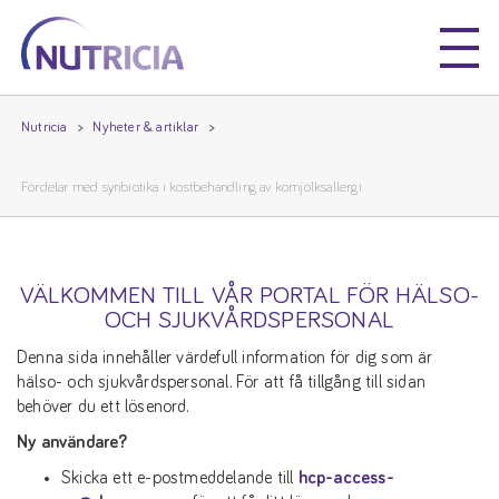
Nutricia
Nutricia
Nutricia
Nyheter & artiklar
Fördelar med synbiotika i kostbehandling av komjölksallergi
VÄLKOMMEN TILL VÅR PORTAL FÖR HÄLSO-
OCH SJUKVÅRDSPERSONAL
Denna sida innehåller värdefull information för dig som är
hälso- och sjukvårdspersonal. För att få tillgång till sidan
behöver du ett lösenord.
Ny användare?
Skicka ett e-postmeddelande till
hcp-access-