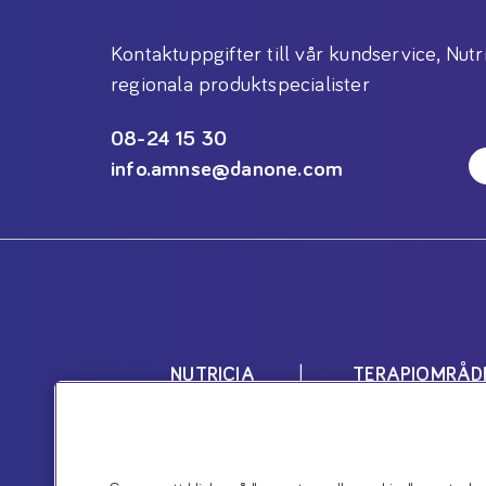
Kontaktuppgifter till vår kundservice, Nutr
regionala produktspecialister
08-24 15 30
info.amnse@danone.com
NUTRICIA
TERAPIOMRÅD
Nutricias produkter är livsmedel 