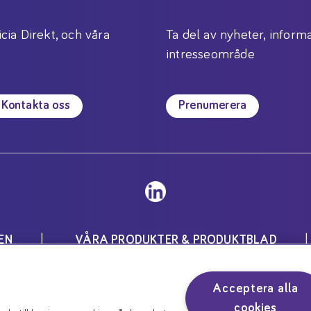
icia Direkt, och våra
Ta del av nyheter, informa
intresseområde
Kontakta oss
Prenumerera
EN
VÅRA PRODUKTER & PRODUKTBLAD
Inställningar för cookies
Acceptera alla
för speciella medicinska ändamål och skall användas unde
cookies