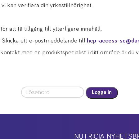
vi kan verifiera din yrkestillhörighet.
r att få tillgång till ytterligare innehåll.
! Skicka ett e-postmeddelande till
hcp-access-se@da
 kontakt med en produktspecialist i ditt område är du
Logga in
NUTRICIA NYHETSB