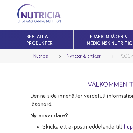
Nutricia
Nutricia
BESTÄLLA
TERAPIOMRÅDEN &
PRODUKTER
MEDICINSK NUTRITIO
Nutricia
Nyheter & artiklar
PODCA
VÄLKOMMEN T
Denna sida innehåller värdefull information
lösenord.
Ny användare?
Skicka ett e-postmeddelande till
hcp