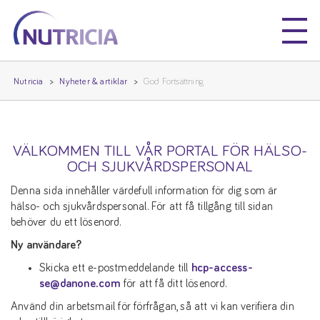
Nutricia
Nutricia
Nutricia
Nyheter & artiklar
God Fortsättning
VÄLKOMMEN TILL VÅR PORTAL FÖR HÄLSO-
OCH SJUKVÅRDSPERSONAL
Denna sida innehåller värdefull information för dig som är
hälso- och sjukvårdspersonal. För att få tillgång till sidan
behöver du ett lösenord.
Ny användare?
Skicka ett e-postmeddelande till
hcp-access-
se@danone.com
för att få ditt lösenord.
Använd din arbetsmail för förfrågan, så att vi kan verifiera din