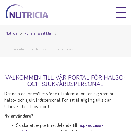
Nutricia
Nutricia
Nutricia
Nyheter & artiklar
Immunonutrienter och dess roll i immunförsvaret.
VÄLKOMMEN TILL VÅR PORTAL FÖR HÄLSO-
OCH SJUKVÅRDSPERSONAL
Denna sida innehåller värdefull information för dig som är
hälso- och sjukvårdspersonal. För att få tillgång till sidan
behöver du ett lösenord.
Ny användare?
Skicka ett e-postmeddelande till
hcp-access-