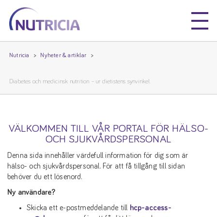
Nutricia
Nutricia
Nutricia
Nyheter & artiklar
Diabetes och medicinsk nutrition – ur dietistens synvinkel.
VÄLKOMMEN TILL VÅR PORTAL FÖR HÄLSO-
OCH SJUKVÅRDSPERSONAL
Denna sida innehåller värdefull information för dig som är
hälso- och sjukvårdspersonal. För att få tillgång till sidan
behöver du ett lösenord.
Ny användare?
Skicka ett e-postmeddelande till
hcp-access-