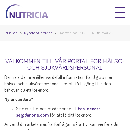
Nutricia
Nutricia
Nutricia
Nyheter & artiklar
Live webinar ESPGHAN-utblickar 2019
VÄLKOMMEN TILL VÅR PORTAL FÖR HÄLSO-
OCH SJUKVÅRDSPERSONAL
Denna sida innehåller värdefull information för dig som är
hälso- och sjukvårdspersonal. För att få tillgång till sidan
behöver du ett lösenord.
Ny användare?
Skicka ett e-postmeddelande till
hcp-access-
se@danone.com
för att få ditt lösenord.
Använd din arbetsmail för förfrågan, så att vi kan verifiera din