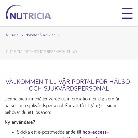
Nutricia
Nutricia
Nutricia
Nyheter & artiklar
NUTRICIA METABOLICS RESEARCH FUND
VÄLKOMMEN TILL VÅR PORTAL FÖR HÄLSO-
OCH SJUKVÅRDSPERSONAL
Denna sida innehåller värdefull information för dig som är
hälso- och sjukvårdspersonal. För att få tillgång till sidan
behöver du ett lösenord.
Ny användare?
Skicka ett e-postmeddelande till
hcp-access-