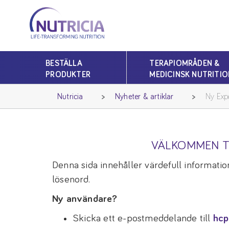
Nutricia
Nutricia
BESTÄLLA
TERAPIOMRÅDEN &
PRODUKTER
MEDICINSK NUTRITIO
Nutricia
Nyheter & artiklar
Ny Exp
VÄLKOMMEN T
Denna sida innehåller värdefull information
lösenord.
Ny användare?
Skicka ett e-postmeddelande till
hcp