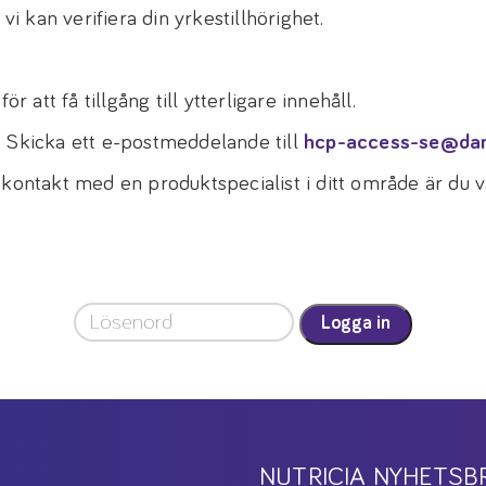
vi kan verifiera din yrkestillhörighet.
r att få tillgång till ytterligare innehåll.
! Skicka ett e-postmeddelande till
hcp-access-se@da
 kontakt med en produktspecialist i ditt område är du
Logga in
NUTRICIA NYHETSB