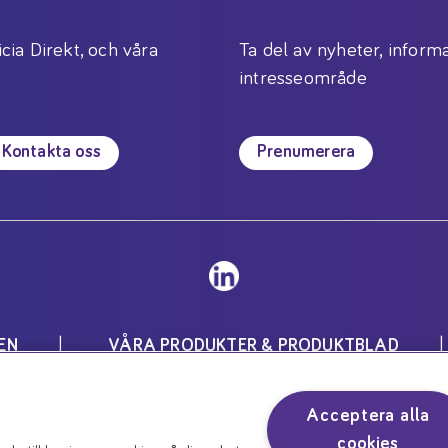
icia Direkt, och våra
Ta del av nyheter, informa
intresseområde
Kontakta oss
Prenumerera
EN
VÅRA PRODUKTER & PRODUKTBLAD
Inställningar för cookies
Acceptera alla
för speciella medicinska ändamål och skall användas unde
cookies