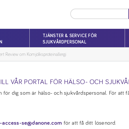
TJÄNSTER & SERVICE FÖR
N
SJUKVÅRDPERSONAL
ert Review om Komjölksproteinallergi
ILL VÅR PORTAL FÖR HÄLSO- OCH SJUKV
 för dig som är hälso- och sjukvårdspersonal. För att få 
-access-se@danone.com
för att få ditt lösenord.