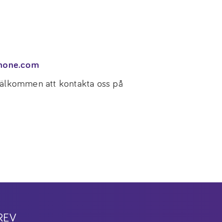
none.com
 välkommen att kontakta oss på
REV