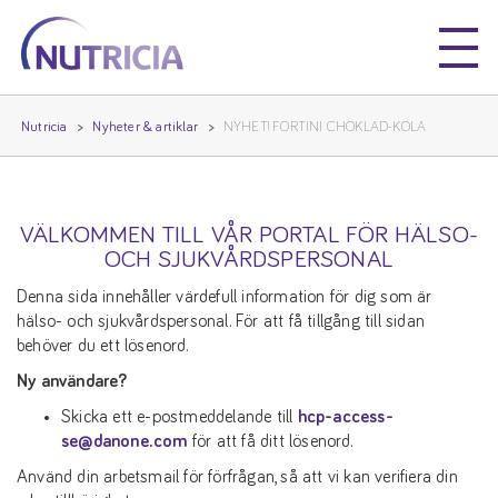
Nutricia
Nutricia
Nutricia
Nyheter & artiklar
NYHET! FORTINI CHOKLAD-KOLA
VÄLKOMMEN TILL VÅR PORTAL FÖR HÄLSO-
OCH SJUKVÅRDSPERSONAL
Denna sida innehåller värdefull information för dig som är
hälso- och sjukvårdspersonal. För att få tillgång till sidan
behöver du ett lösenord.
Ny användare?
Skicka ett e-postmeddelande till
hcp-access-
se@danone.com
för att få ditt lösenord.
Använd din arbetsmail för förfrågan, så att vi kan verifiera din