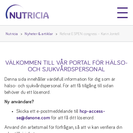
Nutricia
Nutricia
Nutricia
Nyheter & artiklar
Referat ESPEN congress – Karin Jontell
VÄLKOMMEN TILL VÅR PORTAL FÖR HÄLSO-
OCH SJUKVÅRDSPERSONAL
Denna sida innehåller värdefull information för dig som är
hälso- och sjukvårdspersonal. För att få tillgång till sidan
behöver du ett lösenord.
Ny användare?
Skicka ett e-postmeddelande till
hcp-access-
se@danone.com
för att få ditt lösenord.
Använd din arbetsmail för förfrågan, så att vi kan verifiera din