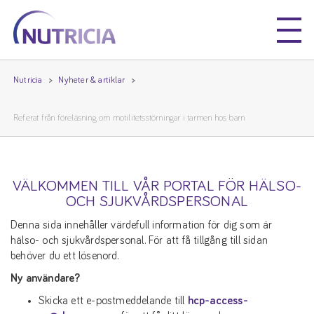
Nutricia
Nutricia
Nutricia
Nyheter & artiklar
Referat från föreläsning om motilitetsstörningar i tarmen hos barn
VÄLKOMMEN TILL VÅR PORTAL FÖR HÄLSO-
OCH SJUKVÅRDSPERSONAL
Denna sida innehåller värdefull information för dig som är
hälso- och sjukvårdspersonal. För att få tillgång till sidan
behöver du ett lösenord.
Ny användare?
Skicka ett e-postmeddelande till
hcp-access-