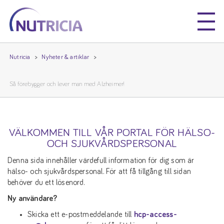
Nutricia
Nutricia
Nutricia
Nyheter & artiklar
Så förebygger och lever man med Alzheimer!
VÄLKOMMEN TILL VÅR PORTAL FÖR HÄLSO-
OCH SJUKVÅRDSPERSONAL
Denna sida innehåller värdefull information för dig som är
hälso- och sjukvårdspersonal. För att få tillgång till sidan
behöver du ett lösenord.
Ny användare?
Skicka ett e-postmeddelande till
hcp-access-