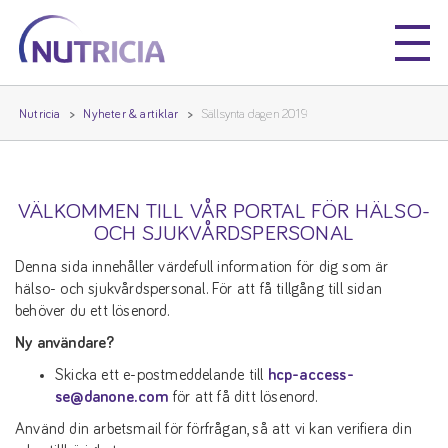
Nutricia
Nutricia
Nutricia
Nyheter & artiklar
Sällsynta dagen 2019
VÄLKOMMEN TILL VÅR PORTAL FÖR HÄLSO-
OCH SJUKVÅRDSPERSONAL
Denna sida innehåller värdefull information för dig som är
hälso- och sjukvårdspersonal. För att få tillgång till sidan
behöver du ett lösenord.
Ny användare?
Skicka ett e-postmeddelande till
hcp-access-
se@danone.com
för att få ditt lösenord.
Använd din arbetsmail för förfrågan, så att vi kan verifiera din