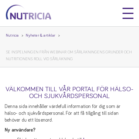
Nutricia
Nutricia
Nutricia
Nyheter & artiklar
SE INSPELNINGEN FRÅN WEBINAR OM SÅRLÄKNINGENS GRUNDER OCH
NUTRITIONENS ROLL VID SÅRLÄKNING
VÄLKOMMEN TILL VÅR PORTAL FÖR HÄLSO-
OCH SJUKVÅRDSPERSONAL
Denna sida innehåller värdefull information för dig som är
hälso- och sjukvårdspersonal. För att få tillgång till sidan
behöver du ett lösenord.
Ny användare?