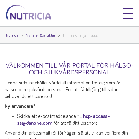
Nutricia
Nutricia
Nutricia
Nyheter & artiklar
Trimma din hjärnhälsa!
VÄLKOMMEN TILL VÅR PORTAL FÖR HÄLSO-
OCH SJUKVÅRDSPERSONAL
Denna sida innehåller värdefull information för dig som är
hälso- och sjukvårdspersonal. För att få tillgång till sidan
behöver du ett lösenord.
Ny användare?
Skicka ett e-postmeddelande till
hcp-access-
se@danone.com
för att få ditt lösenord.
Använd din arbetsmail för förfrågan, så att vi kan verifiera din