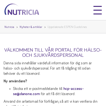
Nutricia
Nutricia
Nutricia
Nyheter & artiklar
Uppdaterade ESPEN Guidelines
VÄLKOMMEN TILL VÅR PORTAL FÖR HÄLSO-
OCH SJUKVÅRDSPERSONAL
Denna sida innehåller värdefull information för dig som är
hälso- och sjukvårdspersonal. För att få tillgång till sidan
behöver du ett lösenord.
Ny användare?
Skicka ett e-postmeddelande till
hcp-access-
se@danone.com
för att få ditt lösenord.
Använd din arbetsmail för förfrågan, så att vi kan verifiera din