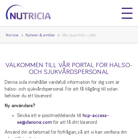
Nutricia
Nutricia
Nutricia
Nyheter & artiklar
Våra öppettider i påsk
VÄLKOMMEN TILL VÅR PORTAL FÖR HÄLSO-
OCH SJUKVÅRDSPERSONAL
Denna sida innehåller värdefull information för dig som är
hälso- och sjukvårdspersonal. För att få tillgång till sidan
behöver du ett lösenord.
Ny användare?
Skicka ett e-postmeddelande till
hcp-access-
se@danone.com
för att få ditt lösenord.
Använd din arbetsmail för förfrågan, så att vi kan verifiera din