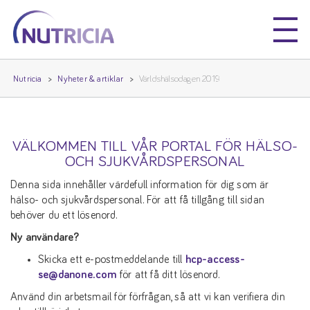
Nutricia
Nutricia
Nutricia
Nyheter & artiklar
Världshälsodagen 2019
VÄLKOMMEN TILL VÅR PORTAL FÖR HÄLSO-
OCH SJUKVÅRDSPERSONAL
Denna sida innehåller värdefull information för dig som är
hälso- och sjukvårdspersonal. För att få tillgång till sidan
behöver du ett lösenord.
Ny användare?
Skicka ett e-postmeddelande till
hcp-access-
se@danone.com
för att få ditt lösenord.
Använd din arbetsmail för förfrågan, så att vi kan verifiera din