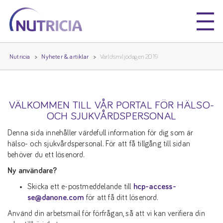
Nutricia
Nutricia
Nutricia
Nyheter & artiklar
Världsmiljödagen 2019
VÄLKOMMEN TILL VÅR PORTAL FÖR HÄLSO-
OCH SJUKVÅRDSPERSONAL
Denna sida innehåller värdefull information för dig som är
hälso- och sjukvårdspersonal. För att få tillgång till sidan
behöver du ett lösenord.
Ny användare?
Skicka ett e-postmeddelande till
hcp-access-
se@danone.com
för att få ditt lösenord.
Använd din arbetsmail för förfrågan, så att vi kan verifiera din