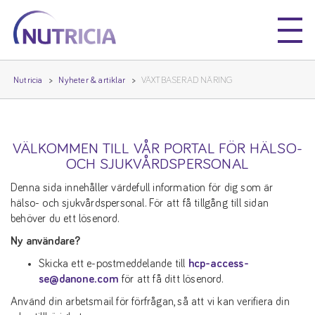
Nutricia
Nutricia
Nutricia
Nyheter & artiklar
VÄXTBASERAD NÄRING
VÄLKOMMEN TILL VÅR PORTAL FÖR HÄLSO-
OCH SJUKVÅRDSPERSONAL
Denna sida innehåller värdefull information för dig som är
hälso- och sjukvårdspersonal. För att få tillgång till sidan
behöver du ett lösenord.
Ny användare?
Skicka ett e-postmeddelande till
hcp-access-
se@danone.com
för att få ditt lösenord.
Använd din arbetsmail för förfrågan, så att vi kan verifiera din