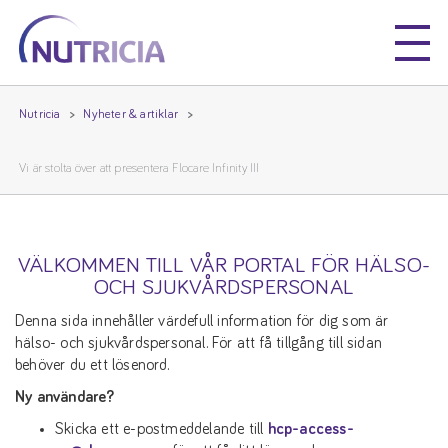
Nutricia
Nutricia
Nutricia
Nyheter & artiklar
Vi är stolta över att presentera Flocare Infinity III
VÄLKOMMEN TILL VÅR PORTAL FÖR HÄLSO-
OCH SJUKVÅRDSPERSONAL
Denna sida innehåller värdefull information för dig som är
hälso- och sjukvårdspersonal. För att få tillgång till sidan
behöver du ett lösenord.
Ny användare?
Skicka ett e-postmeddelande till
hcp-access-