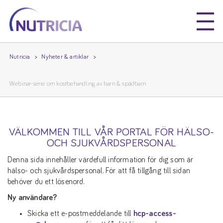
Nutricia
Nutricia
Nutricia
Nyheter & artiklar
Webinar-serie om kostbehandling av barn & spädbarn
VÄLKOMMEN TILL VÅR PORTAL FÖR HÄLSO-
OCH SJUKVÅRDSPERSONAL
Denna sida innehåller värdefull information för dig som är
hälso- och sjukvårdspersonal. För att få tillgång till sidan
behöver du ett lösenord.
Ny användare?
Skicka ett e-postmeddelande till
hcp-access-