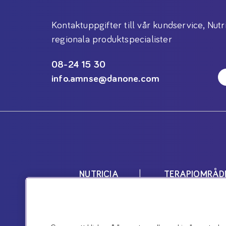
Kontaktuppgifter till vår kundservice, Nutr
regionala produktspecialister
08-24 15 30
info.amnse@danone.com
NUTRICIA
TERAPIOMRÅD
Nutricias produkter är livsmedel 