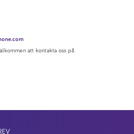
none.com
 välkommen att kontakta oss på
REV