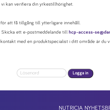
vi kan verifiera din yrkestillhörighet.
r att få tillgång till ytterligare innehåll.
! Skicka ett e-postmeddelande till
hcp-access-se@da
 kontakt med en produktspecialist i ditt område är du
Logga in
NUTRICIA NYHETSB