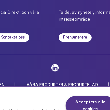
icia Direkt, och våra
Ta del av nyheter, informa
intresseområde
Kontakta oss
Prenumerera
EN
VÅRA PRODUKTER & PRODUKTBLAD
Inställningar för cookies
Acceptera alla
för speciella medicinska ändamål och skall användas unde
cookies