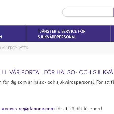
TJÄNSTER & SERVICE FÖR
N
SJUKVÅRDPERSONAL
 ALLERGY WEEK
ILL VÅR PORTAL FÖR HÄLSO- OCH SJUKV
 för dig som är hälso- och sjukvårdspersonal. För att få 
-access-se@danone.com
för att få ditt lösenord.