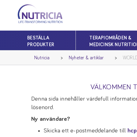
Nutricia
Nutricia
BESTÄLLA
TERAPIOMRÅDEN &
PRODUKTER
MEDICINSK NUTRITIO
Nutricia
Nyheter & artiklar
WORLD
VÄLKOMMEN T
Denna sida innehåller värdefull information
lösenord.
Ny användare?
Skicka ett e-postmeddelande till
hcp