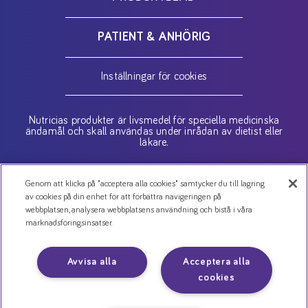
PATIENT & ANHÖRIG
Inställningar för cookies
Nutricias produkter är livsmedel för speciella medicinska
ändamål och skall användas under inrådan av dietist eller
läkare.
Copyright (C) 2026 Danone AB
Genom att klicka på "acceptera alla cookies" samtycker du till lagring
av cookies på din enhet för att förbättra navigeringen på
webbplatsen, analysera webbplatsens användning och bistå i våra
Kontakta oss
marknadsföringsinsatser.
Jobba hos oss
Nyheter
Avvisa alla
Acceptera alla
Cookies
cookies
Personuppgiftspolicy