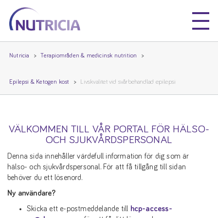
Nutricia
Nutricia
Nutricia
Terapiområden & medicinsk nutrition
Epilepsi & Ketogen kost
Livskvalitet vid svårbehandlad epilepsi
VÄLKOMMEN TILL VÅR PORTAL FÖR HÄLSO-
OCH SJUKVÅRDSPERSONAL
Denna sida innehåller värdefull information för dig som är
hälso- och sjukvårdspersonal. För att få tillgång till sidan
behöver du ett lösenord.
Ny användare?
Skicka ett e-postmeddelande till
hcp-access-