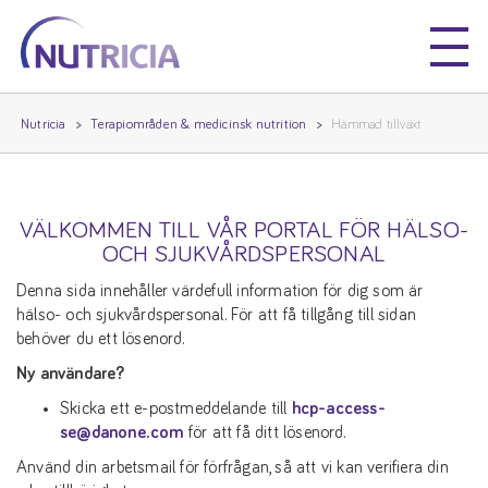
Nutricia
Nutricia
Nutricia
Terapiområden & medicinsk nutrition
Hämmad tillväxt
VÄLKOMMEN TILL VÅR PORTAL FÖR HÄLSO-
OCH SJUKVÅRDSPERSONAL
Denna sida innehåller värdefull information för dig som är
hälso- och sjukvårdspersonal. För att få tillgång till sidan
behöver du ett lösenord.
Ny användare?
Skicka ett e-postmeddelande till
hcp-access-
se@danone.com
för att få ditt lösenord.
Använd din arbetsmail för förfrågan, så att vi kan verifiera din