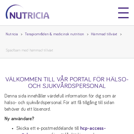
Nutricia
Nutricia
Nutricia
Terapiområden & medicinsk nutrition
Hämmad tillväxt
Spädbarn med hämmad tillväxt
VÄLKOMMEN TILL VÅR PORTAL FÖR HÄLSO-
OCH SJUKVÅRDSPERSONAL
Denna sida innehåller värdefull information för dig som är
hälso- och sjukvårdspersonal. För att få tillgång till sidan
behöver du ett lösenord.
Ny användare?
Skicka ett e-postmeddelande till
hcp-access-