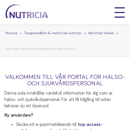
Nutricia
Nutricia
Nutricia
Terapiområden & medicinsk nutrition
Hämmad tillväxt
Stöd catch-up och immunsystemet med Infatrini
VÄLKOMMEN TILL VÅR PORTAL FÖR HÄLSO-
OCH SJUKVÅRDSPERSONAL
Denna sida innehåller värdefull information för dig som är
hälso- och sjukvårdspersonal. För att få tillgång till sidan
behöver du ett lösenord.
Ny användare?
Skicka ett e-postmeddelande till
hcp-access-