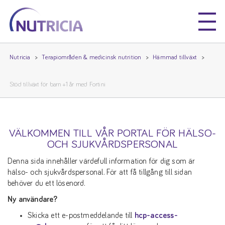
Nutricia
Nutricia
Nutricia
Terapiområden & medicinsk nutrition
Hämmad tillväxt
Stöd tillväxt för barn +1 år med Fortini
VÄLKOMMEN TILL VÅR PORTAL FÖR HÄLSO-
OCH SJUKVÅRDSPERSONAL
Denna sida innehåller värdefull information för dig som är
hälso- och sjukvårdspersonal. För att få tillgång till sidan
behöver du ett lösenord.
Ny användare?
Skicka ett e-postmeddelande till
hcp-access-