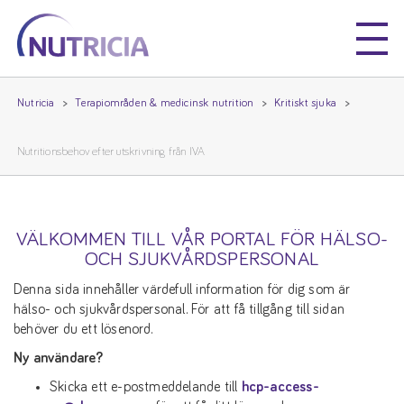
Nutricia
Nutricia
Nutricia
Terapiområden & medicinsk nutrition
Kritiskt sjuka
Nutritionsbehov efter utskrivning från IVA
VÄLKOMMEN TILL VÅR PORTAL FÖR HÄLSO-
OCH SJUKVÅRDSPERSONAL
Denna sida innehåller värdefull information för dig som är
hälso- och sjukvårdspersonal. För att få tillgång till sidan
behöver du ett lösenord.
Ny användare?
Skicka ett e-postmeddelande till
hcp-access-