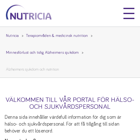
Nutricia
Nutricia
Nutricia
Terapiområden & medicinsk nutrition
Minnesförlust och tidig Alzheimers sjukdom
Alzheimers sjukdom och nutrition
VÄLKOMMEN TILL VÅR PORTAL FÖR HÄLSO-
OCH SJUKVÅRDSPERSONAL
Denna sida innehåller värdefull information för dig som är
hälso- och sjukvårdspersonal. För att få tillgång till sidan
behöver du ett lösenord.