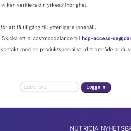
vi kan verifiera din yrkestillhörighet.
r att få tillgång till ytterligare innehåll.
! Skicka ett e-postmeddelande till
hcp-access-se@da
 kontakt med en produktspecialist i ditt område är du
Logga in
NUTRICIA NYHETSB