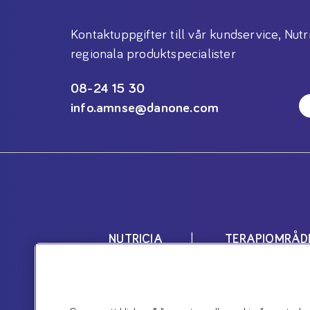
Kontaktuppgifter till vår kundservice, Nutr
regionala produktspecialister
08-24 15 30
info.amnse@danone.com
NUTRICIA
TERAPIOMRÅD
Nutricias produkter är livsmedel 