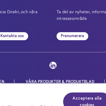
icia Direkt, och våra
Ta del av nyheter, informa
intresseområde
Kontakta oss
Prenumerera
EN
VÅRA PRODUKTER & PRODUKTBLAD
Inställningar för cookies
Acceptera alla
för speciella medicinska ändamål och skall användas unde
cookies