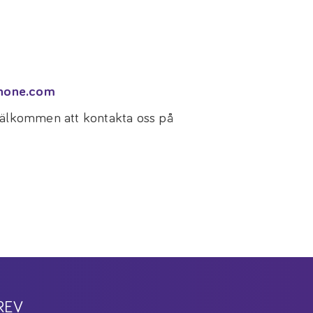
none.com
 välkommen att kontakta oss på
REV