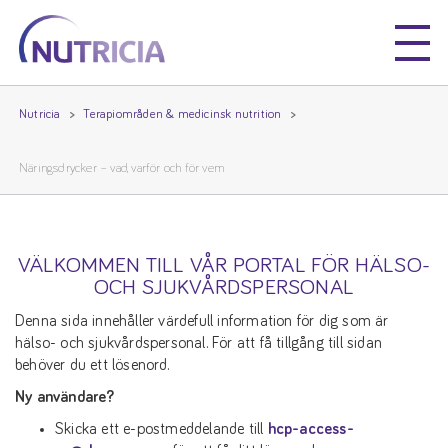
Nutricia
Nutricia
Nutricia
Terapiområden & medicinsk nutrition
Näringsdrycker – vad, varför och för vem
VÄLKOMMEN TILL VÅR PORTAL FÖR HÄLSO-
OCH SJUKVÅRDSPERSONAL
Denna sida innehåller värdefull information för dig som är
hälso- och sjukvårdspersonal. För att få tillgång till sidan
behöver du ett lösenord.
Ny användare?
Skicka ett e-postmeddelande till
hcp-access-