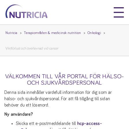
Nutricia
Nutricia
Nutricia
Terapiområden & medicinsk nutrition
Onkologi
Viktförlust och överlevnad vid cancer
VÄLKOMMEN TILL VÅR PORTAL FÖR HÄLSO-
OCH SJUKVÅRDSPERSONAL
Denna sida innehåller värdefull information för dig som är
hälso- och sjukvårdspersonal. För att få tillgång till sidan
behöver du ett lösenord.
Ny användare?
Skicka ett e-postmeddelande till
hcp-access-