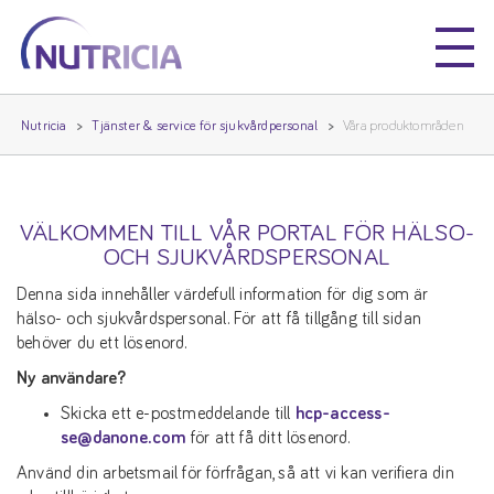
Nutricia
Nutricia
Nutricia
Tjänster & service för sjukvårdpersonal
Våra produktområden
VÄLKOMMEN TILL VÅR PORTAL FÖR HÄLSO-
OCH SJUKVÅRDSPERSONAL
Denna sida innehåller värdefull information för dig som är
hälso- och sjukvårdspersonal. För att få tillgång till sidan
behöver du ett lösenord.
Ny användare?
Skicka ett e-postmeddelande till
hcp-access-
se@danone.com
för att få ditt lösenord.
Använd din arbetsmail för förfrågan, så att vi kan verifiera din