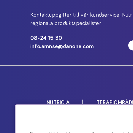
Kontaktuppgifter till vår kundservice, Nutr
regionala produktspecialister
08-24 15 30
info.amnse@danone.com
NUTRICIA
TERAPIOMRÅD
Nutricias produkter är livsmedel 