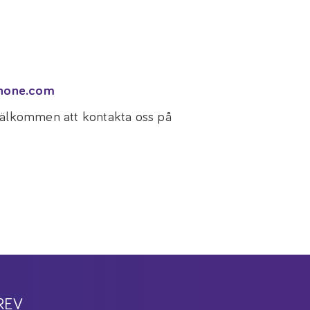
none.com
 välkommen att kontakta oss på
REV