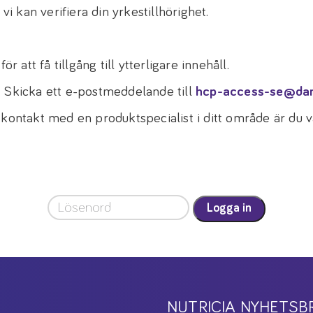
vi kan verifiera din yrkestillhörighet.
r att få tillgång till ytterligare innehåll.
! Skicka ett e-postmeddelande till
hcp-access-se@da
 kontakt med en produktspecialist i ditt område är du
Logga in
NUTRICIA NYHETSB