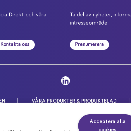
icia Direkt, och våra
Ta del av nyheter, informa
intresseområde
Kontakta oss
Prenumerera
EN
VÅRA PRODUKTER & PRODUKTBLAD
Inställningar för cookies
Acceptera alla
för speciella medicinska ändamål och skall användas unde
cookies