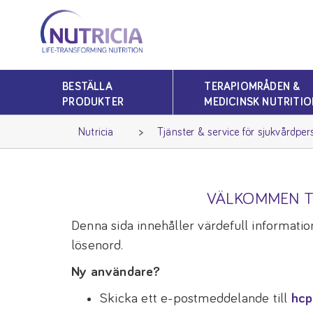
Nutricia
Nutricia
BESTÄLLA
TERAPIOMRÅDEN &
PRODUKTER
MEDICINSK NUTRITIO
Nutricia
Tjänster & service för sjukvårdper
VÄLKOMMEN T
Denna sida innehåller värdefull information
lösenord.
Ny användare?
Skicka ett e-postmeddelande till
hcp