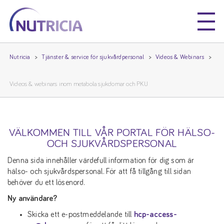
Nutricia
Nutricia
Nutricia
Tjänster & service för sjukvårdpersonal
Videos & Webinars
Videos & webinars inom metabola sjukdomar och PKU
VÄLKOMMEN TILL VÅR PORTAL FÖR HÄLSO-
OCH SJUKVÅRDSPERSONAL
Denna sida innehåller värdefull information för dig som är
hälso- och sjukvårdspersonal. För att få tillgång till sidan
behöver du ett lösenord.
Ny användare?
Skicka ett e-postmeddelande till
hcp-access-