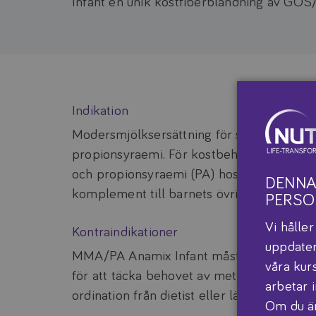
Infant en unik kostfiberblandning av GOS/
Indikation
Modersmjölksersättning för spädbarn me
propionsyraemi. För kostbehandling av 
och propionsyraemi (PA) hos spädbarn 0–
DENNA
komplement till barnets övriga kost från 1
PERSO
Vi hålle
Kontraindikationer
uppdater
MMA/PA Anamix Infant måste kompletteras
våra kur
för att täcka behovet av metionin, treonin, 
arbetar 
ordination från dietist eller läkare.
Om du är