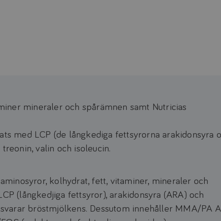
taminer mineraler och spårämnen samt Nutricias
s med LCP (de långkediga fettsyrorna arakidonsyra 
treonin, valin och isoleucin.
 aminosyror, kolhydrat, fett, vitaminer, mineraler och
 (långkedjiga fettsyror), arakidonsyra (ARA) och
tsvarar bröstmjölkens. Dessutom innehåller MMA/PA 