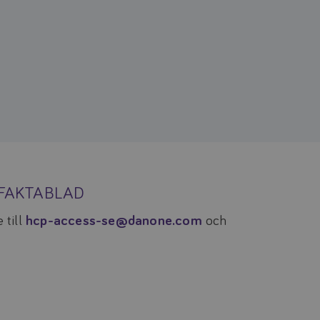
TFAKTABLAD
 till
hcp-access-se@danone.com
och