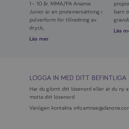
1– 10 år. MMA/PA Anamix
propi
Junior är en proteinersättning i
barn ö
pulverform för tillredning av
gravid
dryck,
Läs m
Läs mer
LOGGA IN MED DITT BEFINTLIG
Har du glömt ditt lösenord eller är du ny
motta ditt lösenord.
Vänligen kontakta info.amnse@danone.com 