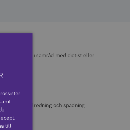
 och ska göras i samråd med dietist eller
R
rossister
 samt
menderad tillredning och spädning.
du
recept.
 till