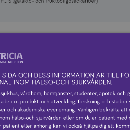
FOS (galakto- och fruktooligosackarider).
Dosering
d metylmalonsyraemi och
Doseringen är individuell
metylmalonsyraemi (MMA)
läkare.
1 år. Lämplig som
 SIDA OCH DESS INFORMATION ÄR TILL FÖ
–3 år.
NAL INOM HÄLSO-OCH SJUKVÅRDEN.
r sjukhus, vårdhem, hemtjänster, studenter, apotek och g
Servering
ade om produkt-och utveckling, forskning och studier
 med naturligt protein,
Se produktblad för rekom
ser och akademiska evenemang. Vänligen bekräfta att 
valin och isoleucin enligt
inom hälso-och sjukvården eller om du är patient med 
 patient eller anhörig kan vi också hjälpa dig att komma