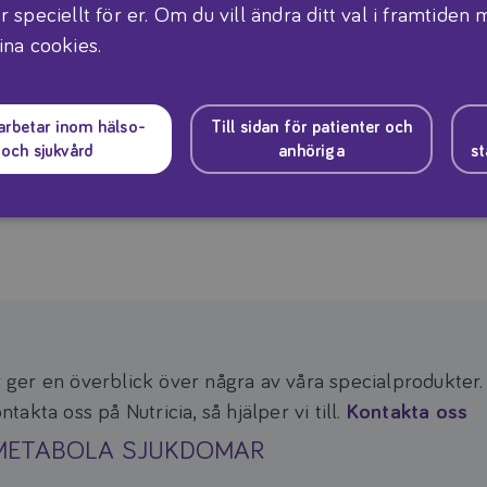
r speciellt för er. Om du vill ändra ditt val i framtiden
Förvaring
ina cookies.
 som dag-mån-år.
Oöppnad burk lagras torr
Öppnad burk försluts väl
 arbetar inom hälso-
Till sidan för patienter och
och sjukvård
anhöriga
st
mål och används under
ger en överblick över några av våra specialprodukter
kta oss på Nutricia, så hjälper vi till.
Kontakta oss
METABOLA SJUKDOMAR