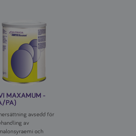
VI MAXAMUM -
A/PA)
nersättning avsedd för
handling av
malonsyraemi och