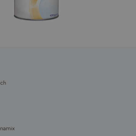
och
Anamix