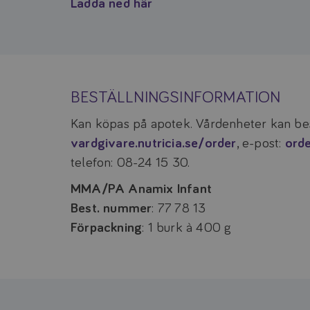
Ladda ned här
BESTÄLLNINGSINFORMATION
Kan köpas på apotek. Vårdenheter kan bes
vardgivare.nutricia.se/order
, e-post:
ord
telefon: 08-24 15 30.
MMA/PA Anamix Infant
Best. nummer
: 77 78 13
Förpackning
: 1 burk à 400 g