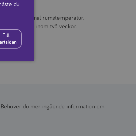
 måste du
t, ej över normal rumstemperatur.
 och förbrukas inom två veckor.
Till
artsidan
. Behöver du mer ingående information om