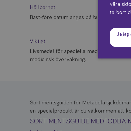
våra sido
Hållbarhet
ta bort d
Bäst-före datum anges på burkens botten
Ja jag
Viktigt
Livsmedel för speciella medicinska ända
medicinsk övervakning.
Sortimentsguiden för Metabola sjukdomar 
en specialprodukt är du välkommen att konta
SORTIMENTSGUIDE MEDFÖDDA 