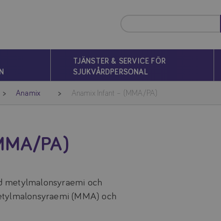
TJÄNSTER & SERVICE FÖR
N
SJUKVÅRDPERSONAL
Anamix
Anamix Infant – (MMA/PA)
MMA/PA)
d metylmalonsyraemi och
metylmalonsyraemi (MMA) och