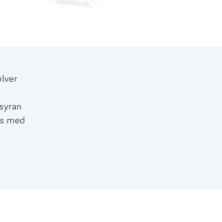
ulver
tsyran
as med