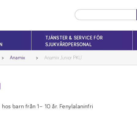
TJÄNSTER & SERVICE FÖR
N
SJUKVÅRDPERSONAL
Anamix
Anamix Junior PKU
U
hos barn från 1– 10 år. Fenylalaninfri