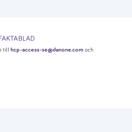
TFAKTABLAD
 till
hcp-access-se@danone.com
och