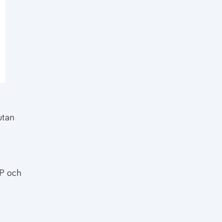
U
utan
P och