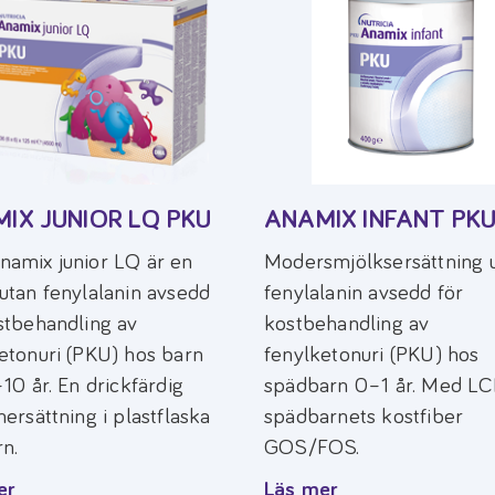
IX JUNIOR LQ PKU
ANAMIX INFANT PK
amix junior LQ är en
Modersmjölksersättning 
utan fenylalanin avsedd
fenylalanin avsedd för
stbehandling av
kostbehandling av
etonuri (PKU) hos barn
fenylketonuri (PKU) hos
–10 år. En drickfärdig
spädbarn 0–1 år. Med LC
nersättning i plastflaska
spädbarnets kostfiber
rn.
GOS/FOS.
er
Läs mer