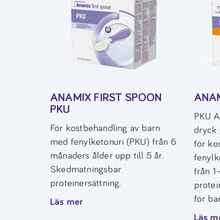
ANAMIX FIRST SPOON
ANAM
PKU
PKU An
För kostbehandling av barn
dryck 
med fenylketonuri (PKU) från 6
för ko
månaders ålder upp till 5 år.
fenylk
Skedmatningsbar
från 1
proteinersättning.
protei
för ba
Läs mer
Läs m