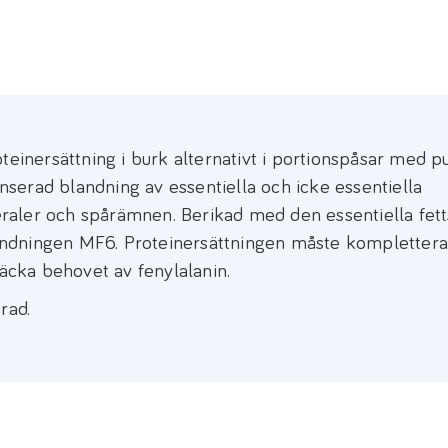
teinersättning i burk alternativt i portionspåsar med p
anserad blandning av essentiella och icke essentiella
neraler och spårämnen. Berikad med den essentiella fet
andningen MF6. Proteinersättningen måste kompletter
täcka behovet av fenylalanin.
rad.