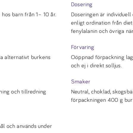
Dosering
hos barn från 1– 10 år.
Doseringen är individue
enligt ordination från die
fenylalanin och övriga n
Förvaring
a alternativt burkens
Oöppnad förpackning lagr
och ej i direkt solljus.
Smaker
ng och tillredning
Neutral, choklad, skogsbär
förpackningen 400 g burk 
mål och används under