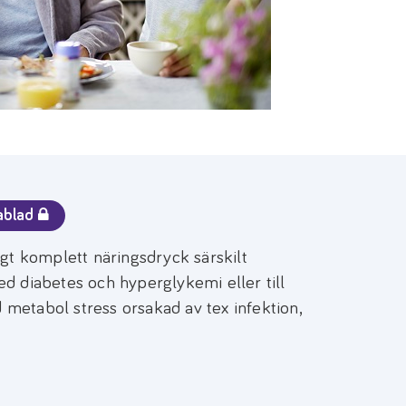
ablad
igt komplett näringsdryck särskilt
d diabetes och hyperglykemi eller till
id metabol stress orsakad av tex infektion,