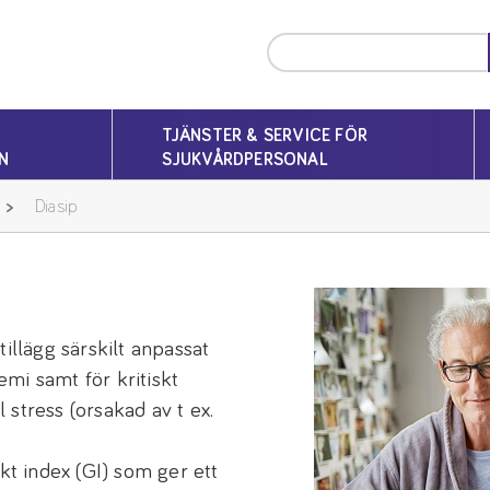
TJÄNSTER & SERVICE FÖR
N
SJUKVÅRDPERSONAL
Diasip
illägg särskilt anpassat
mi samt för kritiskt
stress (orsakad av t ex.
kt index (GI) som ger ett