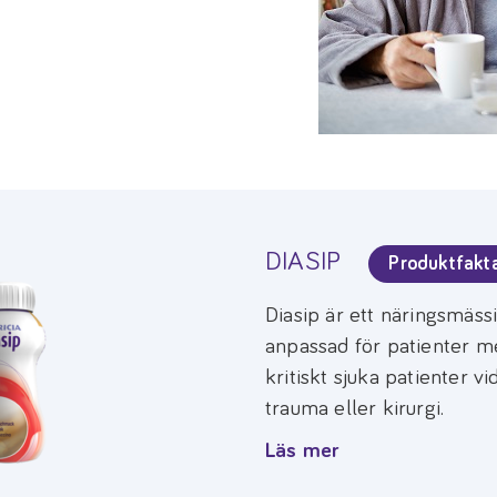
DIASIP
Produktfakt
Diasip är ett näringsmäss
anpassad för patienter me
kritiskt sjuka patienter v
trauma eller kirurgi.
Läs mer