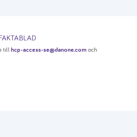
TFAKTABLAD
 till
hcp-access-se@danone.com
och