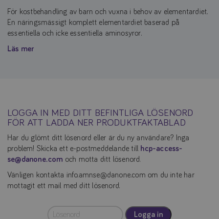
För kostbehandling av barn och vuxna i behov av elementardiet.
En näringsmässigt komplett elementardiet baserad på
essentiella och icke essentiella aminosyror.
Läs mer
LOGGA IN MED DITT BEFINTLIGA LÖSENORD
FÖR ATT LADDA NER PRODUKTFAKTABLAD
Har du glömt ditt lösenord eller är du ny användare? Inga
problem! Skicka ett e-postmeddelande till
hcp-access-
se@danone.com
och motta ditt lösenord.
Vänligen kontakta info.amnse@danone.com om du inte har
mottagit ett mail med ditt lösenord.
Logga in