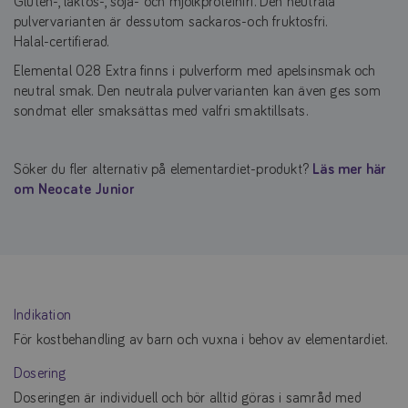
Gluten-, laktos-, soja- och mjölkproteinfri. Den neutrala
pulvervarianten är dessutom sackaros-och fruktosfri.
Halal-certifierad.
Elemental 028 Extra finns i pulverform med apelsinsmak och
neutral smak. Den neutrala pulvervarianten kan även ges som
sondmat eller smaksättas med valfri smaktillsats.
Söker du fler alternativ på elementardiet-produkt?
Läs mer här
om Neocate Junior
Indikation
För kostbehandling av barn och vuxna i behov av elementardiet.
Dosering
Doseringen är individuell och bör alltid göras i samråd med