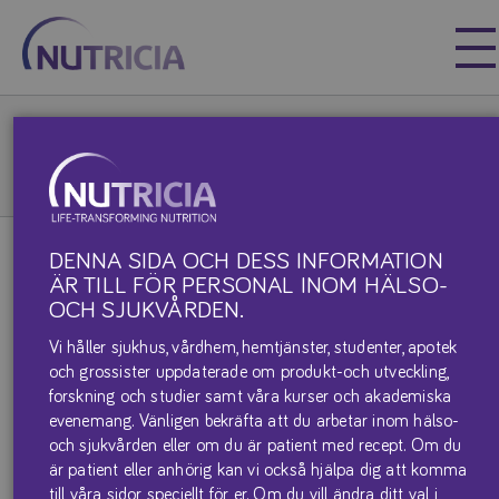
Nutricia
Nutricia
Nutricia
Våra produkter & produktblad
Elemental
Elemental 028 Extra
DENNA SIDA OCH DESS INFORMATION
ELEMENTAL 028 EXTRA
ÄR TILL FÖR PERSONAL INOM HÄLSO-
OCH SJUKVÅRDEN.
Vi håller sjukhus, vårdhem, hemtjänster, studenter, apotek
och grossister uppdaterade om produkt-och utveckling,
forskning och studier samt våra kurser och akademiska
evenemang. Vänligen bekräfta att du arbetar inom hälso-
och sjukvården eller om du är patient med recept. Om du
är patient eller anhörig kan vi också hjälpa dig att komma
till våra sidor speciellt för er. Om du vill ändra ditt val i