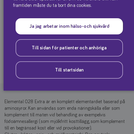
framtiden måste du ta bort dina cookies.
För kostbehandling av barn och vuxna i behov av elementardiet.
Ja jag arbetar inom hälso-och sjukvård
En näringsmässigt komplett elementardiet baserad på
essentiella och icke essentiella aminosyror.
Till sidan för patienter och anhöriga
Produktfaktablad
Till startsidan
Elemental 028 Extra är en komplett elementardiet baserad på
aminosyror. Kan användas som enda näringskälla eller som
komplement till maten vid behandling av exempelvis
födoämnesallergi (som mjölkfritt kosttillägg, som komplement
till en begränsad kost eller vid provokationer).