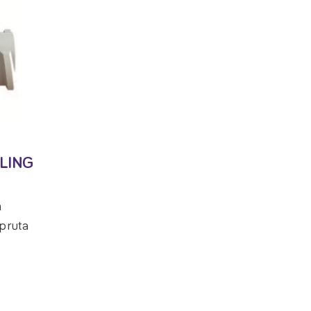
LING
n
spruta