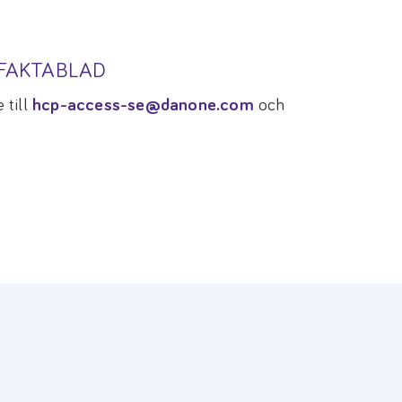
TFAKTABLAD
 till
hcp-access-se@danone.com
och