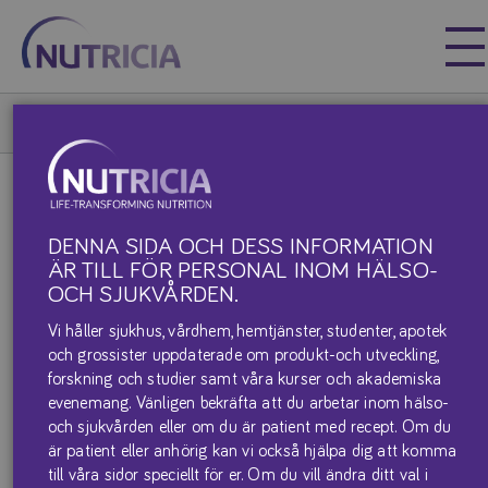
Nutricia
Nutricia
Nutricia
Våra produkter & produktblad
GMPRO
PKU GMPro Powder
PKU GMPRO POWDER
DENNA SIDA OCH DESS INFORMATION
ÄR TILL FÖR PERSONAL INOM HÄLSO-
OCH SJUKVÅRDEN.
Vi håller sjukhus, vårdhem, hemtjänster, studenter, apotek
och grossister uppdaterade om produkt-och utveckling,
forskning och studier samt våra kurser och akademiska
evenemang. Vänligen bekräfta att du arbetar inom hälso-
och sjukvården eller om du är patient med recept. Om du
är patient eller anhörig kan vi också hjälpa dig att komma
till våra sidor speciellt för er. Om du vill ändra ditt val i