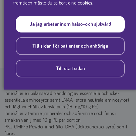
framtiden måste du ta bort dina cookies.
Vid kostbehandling av fenylketonuri (PKU) för barn från 3 år,
tonåringar och vuxna. GMP-baserad proteinersättning till barn
från 3 år, tonåringar och vuxna med PKU.
Ja jag arbetar inom hälso-och sjukvård
Produktfaktablad
Till sidan för patienter och anhöriga
Till startsidan
GMP (casein glykomakropeptidisolate) -baserad produkt, som
innehåller en balanserad blandning av essentiella och icke-
essentiella aminosyror samt LNAA (stora neutrala aminosyror)
och lågt innehåll av fenylalanin (18 mg/10 g PE).
Innehåller vitaminer, mineraler och spårämnen och finns i
smaken vanilj med 10 g PE per portion.
PKU GMPro Powder innehåller DHA (dokosahexaensyra) samt
fibrer.