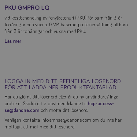
PKU GMPRO LQ
vid kostbehandling av fenylketonuri (PKU) för barn från 3 år,
tonåringar och vuxna. GMP-baserad proteinersättning till barn
från 3 år, tonåringar och vuxna med PKU.
Läs mer
LOGGA IN MED DITT BEFINTLIGA LÖSENORD
FÖR ATT LADDA NER PRODUKTFAKTABLAD
Har du glömt ditt lösenord eller är du ny användare? Inga
problem! Skicka ett e-postmeddelande till
hcp-access-
se@danone.com
och motta ditt lösenord.
Vänligen kontakta info.amnse@danone.com om du inte har
mottagit ett mail med ditt lösenord.